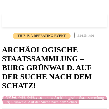
THIS IS A REPEATING EVENT
16.04.25 14:00
ARCHÄOLOGISCHE
STAATSSAMMLUNG –
BURG GRÜNWALD. AUF
DER SUCHE NACH DEM
SCHATZ!
Fr
30
Mai
14:00
16:00
Archäologische Staatssammlung –
14:00 - 16:00
Burg Grünwald. Auf der Suche nach dem Schatz!