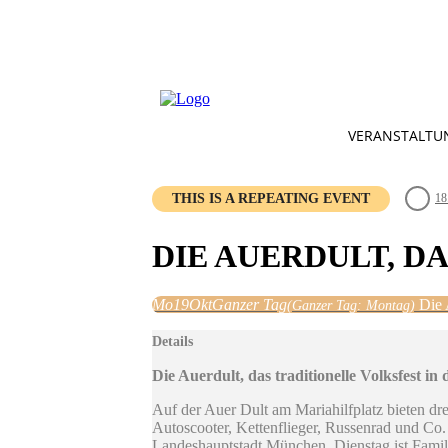
VERANSTALTU
THIS IS A REPEATING EVENT
18
DIE AUERDULT, D
Mo
19
Okt
Ganzer Tag
Die 
(Ganzer Tag: Montag)
Details
Die Auerdult, das traditionelle Volksfest in
Auf der Auer Dult am Mariahilfplatz bieten d
Autoscooter, Kettenflieger, Russenrad und Co. 
Landeshauptstadt München. Dienstag ist Famil