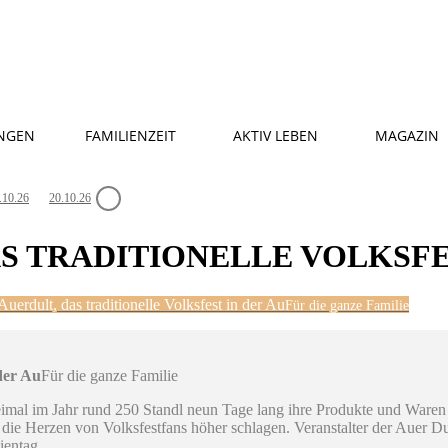
NGEN
FAMILIENZEIT
AKTIV LEBEN
MAGAZIN
.10.26
20.10.26
AS TRADITIONELLE VOLKSFE
Auerdult, das traditionelle Volksfest in der Au
Für die ganze Familie
 der Au
Für die ganze Familie
reimal im Jahr rund 250 Standl neun Tage lang ihre Produkte und Ware
die Herzen von Volksfestfans höher schlagen. Veranstalter der Auer Dult
ientag.