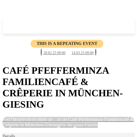
THIS IS A REPEATING EVENT
28.02.25 09:00
14.03.25 09:00
CAFÉ PFEFFERMINZA
FAMILIENCAFÉ &
CRÊPERIE IN MÜNCHEN-
GIESING
Fr
07
Mrz
09:00
16:00
Café Pfefferminza Familiencafé &
09:00 - 16:00
Crêperie in München-Giesing
Für die ganze Familie
Details