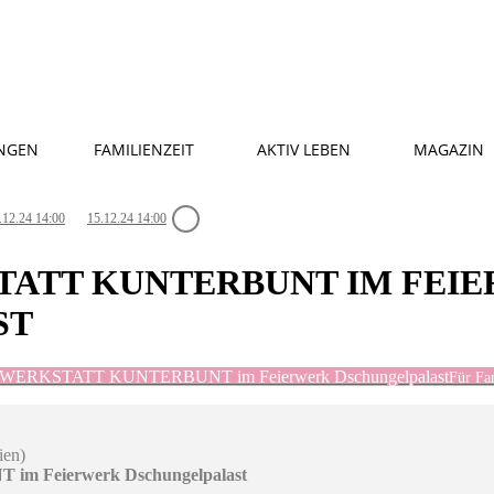
NGEN
FAMILIENZEIT
AKTIV LEBEN
MAGAZIN
.12.24 14:00
15.12.24 14:00
TATT KUNTERBUNT IM FEI
ST
WERKSTATT KUNTERBUNT im Feierwerk Dschungelpalast
Für Fa
ien)
Feierwerk Dschungelpalast