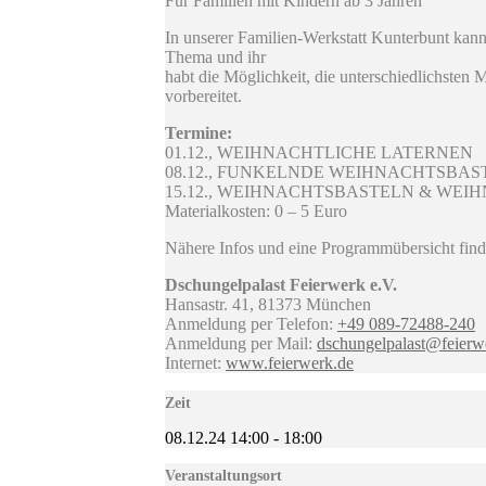
Für Familien mit Kindern ab 3 Jahren
In unserer Familien-Werkstatt Kunterbunt kan
Thema und ihr
habt die Möglichkeit, die unterschiedlichsten
vorbereitet.
Termine:
01.12., WEIHNACHTLICHE LATERNEN
08.12., FUNKELNDE WEIHNACHTSBAS
15.12., WEIHNACHTSBASTELN & WE
Materialkosten: 0 – 5 Euro
Nähere Infos und eine Programmübersicht find
Dschungelpalast Feierwerk e.V.
Hansastr. 41, 81373 München
Anmeldung per Telefon:
+49 089-72488-240
Anmeldung per Mail:
dschungelpalast@feierw
Internet:
www.feierwerk.de
Zeit
08.12.24
14:00
-
18:00
Veranstaltungsort