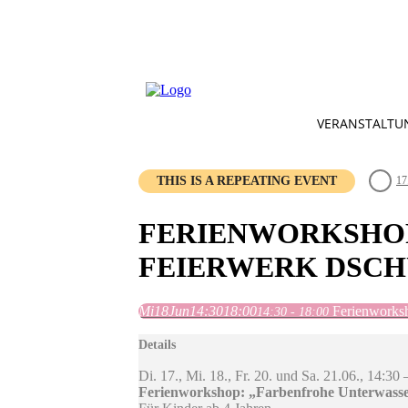
VERANSTALTU
THIS IS A REPEATING EVENT
17
FERIENWORKSHOP
FEIERWERK DSCH
Mi
18
Jun
14:30
18:00
Ferienworksh
14:30 - 18:00
Details
Di. 17., Mi. 18., Fr. 20. und Sa. 21.06., 14:30 
Ferienworkshop: „Farbenfrohe Unterwasser