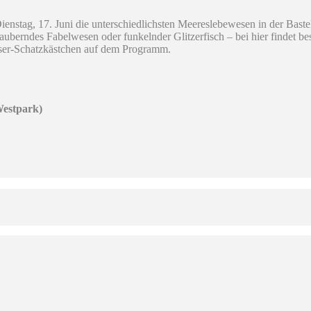
enstag, 17. Juni die unterschiedlichsten Meereslebewesen in der Bast
zauberndes Fabelwesen oder funkelnder Glitzerfisch – bei hier findet b
ser-Schatzkästchen auf dem Programm.
Westpark)