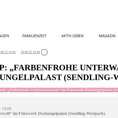
NGEN
FAMILIENZEIT
AKTIV LEBEN
MAGAZIN
.06.25 14:30
20.06.25 14:30
: „FARBENFROHE UNTERW
UNGELPALAST (SENDLING-
op: „Farbenfrohe Unterwasserwelt“ im Feierwerk Dschungelpalast (S
– 18:00
welt“ im Feierwerk Dschungelpalast (Sendling-Westpark)