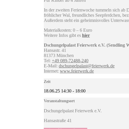
Für Kinder ab 4 Jahren
In der zweiten Ferienwoche tummeln sich ab Di
fröhlicher Wal, freundliches Seepferdchen, be
Außerdem steht ein geheimnisvolles Unterwas
Materialkosten: 0 – 6 Euro
Weitere Infos gibt es
hier
Dschungelpalast Feierwerk e.V. (Sendling 
Hansastr. 41
81373 München
Tel:
+49 089-72488-240
E-Mail:
dschungelpalast@feierwerk.de
Internet:
www.feierwerk.de
Zeit
18.06.25
14:30
-
18:00
Veranstaltungsort
Dschungelpalast Feierwerk e.V.
Hansastraße 41