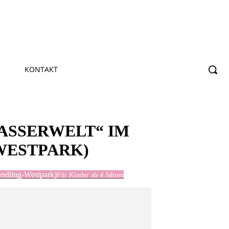
KONTAKT
ASSERWELT“ IM
WESTPARK)
endling-Westpark)
Für Kinder ab 4 Jahren