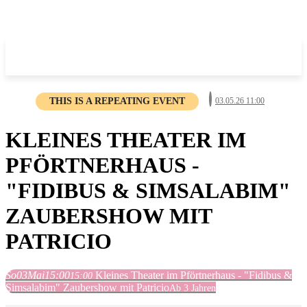
THIS IS A REPEATING EVENT
03.05.26 11:00
KLEINES THEATER IM
PFÖRTNERHAUS -
"FIDIBUS & SIMSALABIM"
ZAUBERSHOW MIT
PATRICIO
So
03
Mai
15:00
Kleines Theater im Pförtnerhaus - "Fidibus &
15:00
Simsalabim" Zaubershow mit Patricio
Ab 3 Jahren