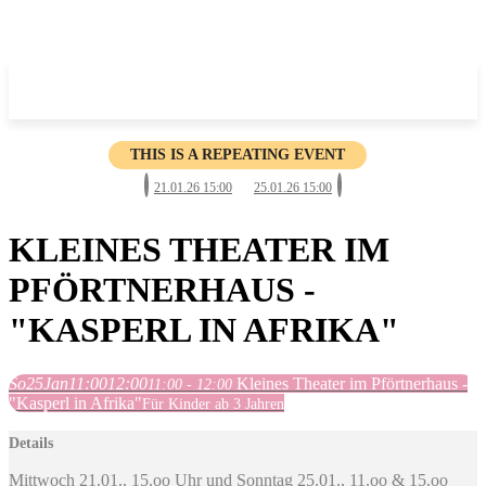
THIS IS A REPEATING EVENT
21.01.26 15:00
25.01.26 15:00
KLEINES THEATER IM
PFÖRTNERHAUS -
"KASPERL IN AFRIKA"
So
25
Jan
11:00
12:00
Kleines Theater im Pförtnerhaus -
11:00 - 12:00
"Kasperl in Afrika"
Für Kinder ab 3 Jahren
Details
Mittwoch 21.01., 15.oo Uhr und Sonntag 25.01., 11.oo & 15.oo