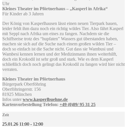
Uhr
Kleines Theater im Pförtnerhaus – „Kasperl in Afrika“
Für Kinder ab 3 Jahren
Der König von Kasperlhausen lässt einen neuen Tierpark bauen,
leider fehlt ihm dazu noch ein richtig wildes Tier. Also fährt Kasperl
mit Seppl nach Afrika um eines zu fangen. Nachdem sie die
Schiffsreise trotz des “hupfaten” Wassers gut überstanden haben,
machen sie sich auf die Suche nach einem großen wilden Tier –
doch so einfach ist die Sache nicht. Gut dass sie Wambusi und
Wambesi kennen lernen und der Medizinmann ihnen weiterhilft,
doch ein Krokodil ist sehr groß und stark. Wie es dem Kasperl
schließlich doch noch gelingt das Krokodil zu fangen wird hier nicht
verraten.
Kleines Theater im Pförtnerhaus
Bürgerpark Oberföhring
Oberföhringerstr. 156
81925 München
Infos unter
www.kasperlbuehne.de
Kartenvorbestellung Telefon:
+49 (0)89/ 95 31 25
Zeit
25.01.26
11:00
-
12:00