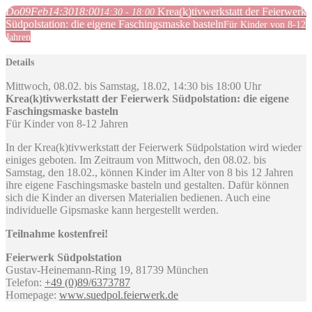
Do
09
Feb
14:30
18:00
Krea(k)tivwerkstatt der Feierwerk
14:30 - 18:00
Südpolstation: die eigene Faschingsmaske basteln
Für Kinder von 8-12
Jahren
Details
Mittwoch, 08.02. bis Samstag, 18.02, 14:30 bis 18:00 Uhr
Krea(k)tivwerkstatt der Feierwerk Südpolstation: die eigene
Faschingsmaske basteln
Für Kinder von 8-12 Jahren
In der Krea(k)tivwerkstatt der Feierwerk Südpolstation wird wieder
einiges geboten. Im Zeitraum von Mittwoch, den 08.02. bis
Samstag, den 18.02., können Kinder im Alter von 8 bis 12 Jahren
ihre eigene Faschingsmaske basteln und gestalten. Dafür können
sich die Kinder an diversen Materialien bedienen. Auch eine
individuelle Gipsmaske kann hergestellt werden.
Teilnahme kostenfrei!
Feierwerk Südpolstation
Gustav-Heinemann-Ring 19, 81739 München
Telefon:
+49 (0)89/6373787
Homepage:
www.suedpol.feierwerk.de