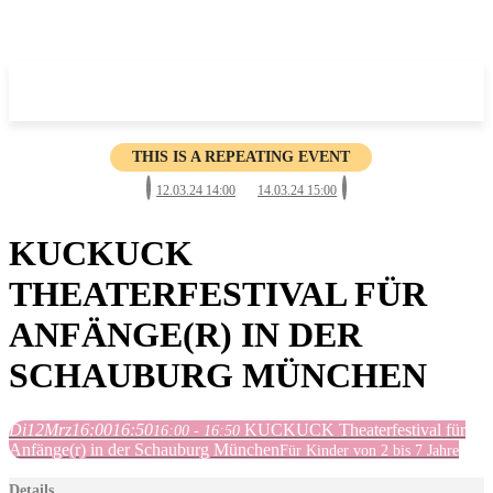
THIS IS A REPEATING EVENT
12.03.24 14:00
14.03.24 15:00
KUCKUCK
THEATERFESTIVAL FÜR
ANFÄNGE(R) IN DER
SCHAUBURG MÜNCHEN
Di
12
Mrz
16:00
16:50
KUCKUCK Theaterfestival für
16:00 - 16:50
Anfänge(r) in der Schauburg München
Für Kinder von 2 bis 7 Jahre
Details