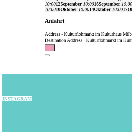
10:00
12
September
10:00
16
September
10:0
10:00
10
Oktober
10:00
14
Oktober
10:00
17
O
Anfahrt
Address - Kulturflohmarkt im Kulturhaus Milbe
Destination Address - Kulturflohmarkt im Kult
INSTAGRAM