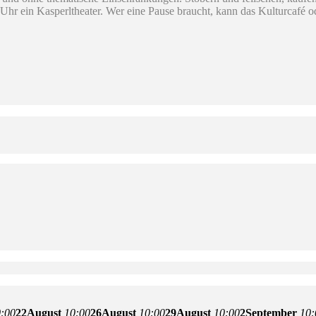
 Uhr ein Kasperltheater. Wer eine Pause braucht, kann das Kulturcafé 
:00
22
August
10:00
26
August
10:00
29
August
10:00
2
September
10: