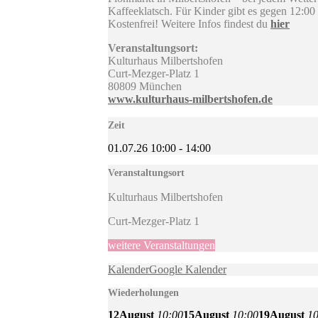
Kaffeeklatsch. Für Kinder gibt es gegen 12:00
Kostenfrei! Weitere Infos findest du
hier
Veranstaltungsort:
Kulturhaus Milbertshofen
Curt-Mezger-Platz 1
80809 München
www.kulturhaus-milbertshofen.de
Zeit
01.07.26
10:00
-
14:00
Veranstaltungsort
Kulturhaus Milbertshofen
Curt-Mezger-Platz 1
weitere Veranstaltungen
Kalender
Google Kalender
Wiederholungen
12
August
10:00
15
August
10:00
19
August
10