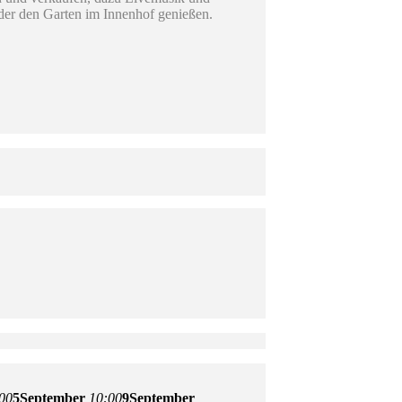
oder den Garten im Innenhof genießen.
00
5
September
10:00
9
September