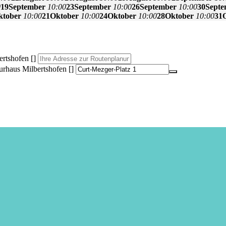
0
19
September
10:00
23
September
10:00
26
September
10:00
30
Sept
ktober
10:00
21
Oktober
10:00
24
Oktober
10:00
28
Oktober
10:00
31
rtshofen []
urhaus Milbertshofen []