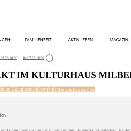
NGEN
FAMILIENZEIT
AKTIV LEBEN
MAGAZIN
.06.26 10:00
04.07.26 10:00
KT IM KULTURHAUS MILBE
rkt im Kulturhaus Milbertshofen
Für alle Interessierten
fen
r und ohne thematische Einschränkungen. Stöbern und feilschen, kauf