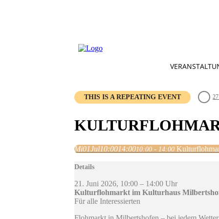
VERANSTALTU
THIS IS A REPEATING EVENT
27
KULTURFLOHMAR
Mi
01
Jul
10:00
14:00
Kulturflohma
10:00 - 14:00
Details
21. Juni 2026, 10:00 – 14:00 Uhr
Kulturflohmarkt im Kulturhaus Milbertsho
Für alle Interessierten
Flohmarkt in Milbertshofen – bei jedem Wette