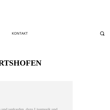
KONTAKT
RTSHOFEN
en und verkaufen, dazu Livemusik und