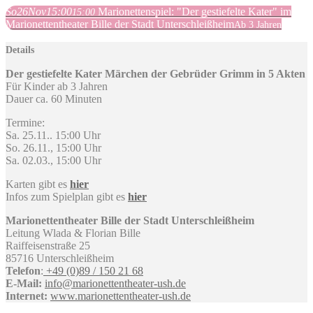
So
26
Nov
15:00
Marionettenspiel: "Der gestiefelte Kater" im
15:00
Marionettentheater Bille der Stadt Unterschleißheim
Ab 3 Jahren
Details
Der gestiefelte Kater Märchen der Gebrüder Grimm in 5 Akten
Für Kinder ab 3 Jahren
Dauer ca. 60 Minuten
Termine:
Sa. 25.11.. 15:00 Uhr
So. 26.11., 15:00 Uhr
Sa. 02.03., 15:00 Uhr
Karten gibt es
hier
Infos zum Spielplan gibt es
hier
Marionettentheater Bille der Stadt Unterschleißheim
Leitung Wlada & Florian Bille
Raiffeisenstraße 25
85716 Unterschleißheim
Telefon
:
+49 (0)89 / 150 21 68
E-Mail:
info@marionettentheater-ush.de
Internet:
www.marionettentheater-ush.de