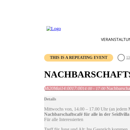
VERANSTALTU
THIS IS A REPEATING EVENT
13
NACHBARSCHAFTSC
Mi
20
Mai
14:00
17:00
Nachbarschaft
14:00 - 17:00
Details
Mittwochs von, 14.00 – 17.00 Uhr (an jedem 
Nachbarschaftscafé für alle in der Seidlvilla
Für alle Interessierten
Treff für Jung und Alt: Ins Gespräch kommen, s