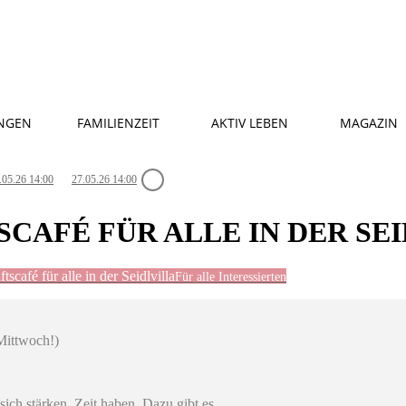
NGEN
FAMILIENZEIT
AKTIV LEBEN
MAGAZIN
.05.26 14:00
27.05.26 14:00
AFÉ FÜR ALLE IN DER SEI
scafé für alle in der Seidlvilla
Für alle Interessierten
Mittwoch!)
ich stärken, Zeit haben. Dazu gibt es