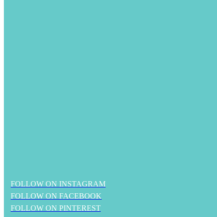
FOLLOW ON INSTAGRAM
FOLLOW ON FACEBOOK
FOLLOW ON PINTEREST