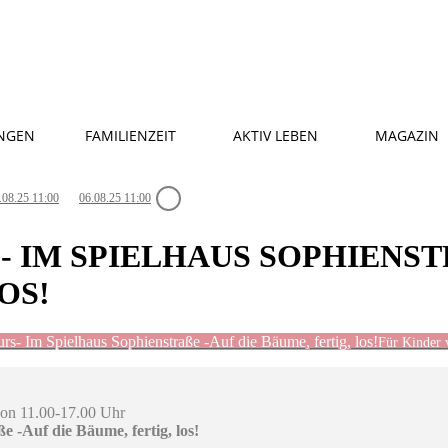
NGEN
FAMILIENZEIT
AKTIV LEBEN
MAGAZIN
.08.25 11:00
06.08.25 11:00
IM SPIELHAUS SOPHIENSTRA
OS!
rs- Im Spielhaus Sophienstraße -Auf die Bäume, fertig, los!
Für Kinder 
 von 11.00-17.00 Uhr
 -Auf die Bäume, fertig, los!