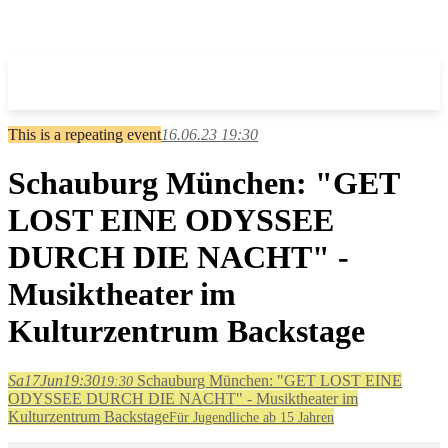
This is a repeating event
16.06.23 19:30
Schauburg München: "GET
LOST EINE ODYSSEE
DURCH DIE NACHT" -
Musiktheater im
Kulturzentrum Backstage
Sa
17
Jun
19:30
Schauburg München: "GET LOST EINE
19:30
ODYSSEE DURCH DIE NACHT" - Musiktheater im
Kulturzentrum Backstage
Für Jugendliche ab 15 Jahren