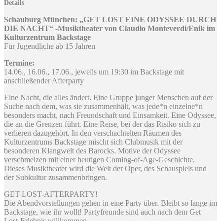
Details
Schauburg München: „GET LOST EINE ODYSSEE DURCH
DIE NACHT“ -Musiktheater von Claudio Monteverdi/Enik im
Kulturzentrum Backstage
Für Jugendliche ab 15 Jahren
Termine:
14.06., 16.06., 17.06., jeweils um 19:30 im Backstage mit
anschließender Afterparty
Eine Nacht, die alles ändert. Eine Gruppe junger Menschen auf der
Suche nach dem, was sie zusammenhält, was jede*n einzelne*n
besonders macht, nach Freundschaft und Einsamkeit. Eine Odyssee,
die an die Grenzen führt. Eine Reise, bei der das Risiko sich zu
verlieren dazugehört. In den verschachtelten Räumen des
Kulturzentrums Backstage mischt sich Clubmusik mit der
besonderen Klangwelt des Barocks. Motive der Odyssee
verschmelzen mit einer heutigen Coming-of-Age-Geschichte.
Dieses Musiktheater wird die Welt der Oper, des Schauspiels und
der Subkultur zusammenbringen.
GET LOST-AFTERPARTY!
Die Abendvorstellungen gehen in eine Party über. Bleibt so lange im
Backstage, wie ihr wollt! Partyfreunde sind auch nach dem Get
Lost-Erlebnis willkommen.