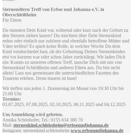
Sterneneltern Treff von Erbse und Johanna e.V. in
Oberschleißheim
Für Eltern
Du musstest Dein Kind vor, während oder kurz nach der Geburt zu
den Sternen ziehen lassen? Du möchtest über Dein Sternenkind
reden oder einfach nur zuhören und ebenfalls betroffene Mütter und
Väter treffen? Es spielt keine Rolle, in welcher Woche Du dein
Kind verabschiedet hast, ob der Geburtstag Deines Sternenkindes
erst vor kurzem war oder schon Jahre zurückliegt. Wir laden Dich
ein: Komm zu unserem offenen Treff, tausche Dich mit uns von
Sternenkind Schleißheim und anderen Eltern aus. Du bist nicht
allein! Lass uns gemeinsam die unterschiedlichen Facetten des
Trauerns erleben. Denn trauern ist bunt!
Wir treffen uns jeden 1. Donnerstag im Monat von 19:30 Uhr bis
21:00 Uhr
Termine:
03.07.2025, 07.08.2025, 02.10.2025, 06.11.2025 und 04.12.2025
Um Anmeldung wird gebeten.
Annika Schönhofer, Tel.: 0155 634 380 70
Mail:
sternenkind.schleissheim@erbseundjohanna.de
Instagram: sternenkind.schleissheim
www.erbseundjohanna.de