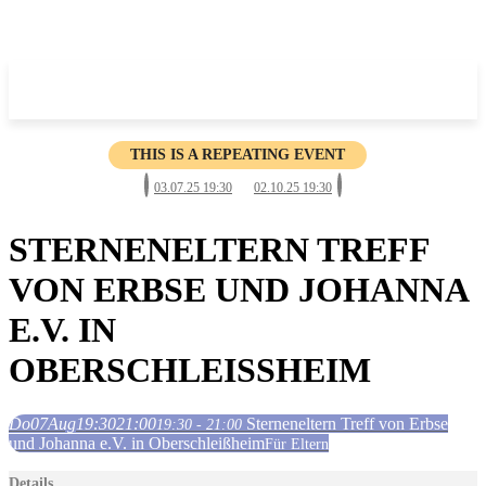
THIS IS A REPEATING EVENT
03.07.25 19:30
02.10.25 19:30
STERNENELTERN TREFF
VON ERBSE UND JOHANNA
E.V. IN
OBERSCHLEISSHEIM
Do
07
Aug
19:30
21:00
Sterneneltern Treff von Erbse
19:30 - 21:00
und Johanna e.V. in Oberschleißheim
Für Eltern
Details