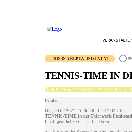
VERANSTALTU
THIS IS A REPEATING EVENT
06
TENNIS-TIME IN 
Do
20
Feb
16:00
17:00
TENNIS-TIM
16:00 - 17:00
Details
Do., 06.02.2025, 16:00 Uhr bis 17:00 Uhr
TENNIS-TIME in der Feierwerk Funkstat
Für Jugendliche von 12–18 Jahren
Auch Alexander Zverev fing klein an! An unse