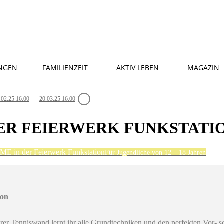
NGEN
FAMILIENZEIT
AKTIV LEBEN
MAGAZIN
.02.25 16:00
20.03.25 16:00
DER FEIERWERK FUNKSTATI
E in der Feierwerk Funkstation
Für Jugendliche von 12 – 18 Jahren
ion
rer Tenniswand lernt ihr alle Grundtechniken und den perfekten Vor