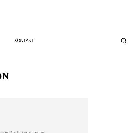
KONTAKT
ON
- sowie Rückhandschwung.