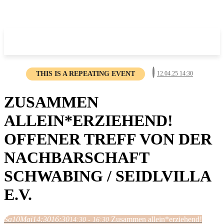
THIS IS A REPEATING EVENT
12.04.25 14:30
ZUSAMMEN
ALLEIN*ERZIEHEND!
OFFENER TREFF VON DER
NACHBARSCHAFT
SCHWABING / SEIDLVILLA
E.V.
Sa
10
Mai
14:30
16:30
Zusammen allein*erziehend!
14:30 - 16:30