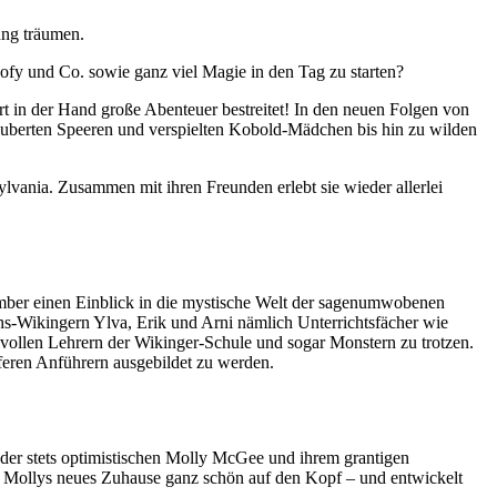
ung träumen.
ofy und Co. sowie ganz viel Magie in den Tag zu starten?
t in der Hand große Abenteuer bestreitet! In den neuen Folgen von
zauberten Speeren und verspielten Kobold-Mädchen bis hin zu wilden
vania. Zusammen mit ihren Freunden erlebt sie wieder allerlei
mber einen Einblick in die mystische Welt der sagenumwobenen
s-Wikingern Ylva, Erik und Arni nämlich Unterrichtsfächer wie
svollen Lehrern der Wikinger-Schule und sogar Monstern zu trotzen.
feren Anführern ausgebildet zu werden.
 der stets optimistischen Molly McGee und ihrem grantigen
“ Mollys neues Zuhause ganz schön auf den Kopf – und entwickelt