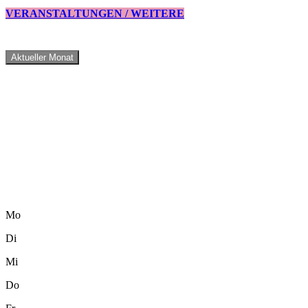
VERANSTALTUNGEN / WEITERE
Aktueller Monat
Mo
Di
Mi
Do