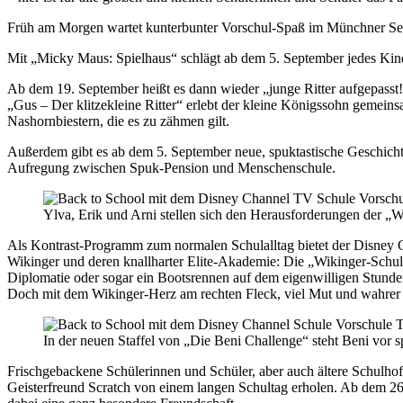
Früh am Morgen wartet kunterbunter Vorschul-Spaß im Münchner Send
Mit „Micky Maus: Spielhaus“ schlägt ab dem 5. September jedes Kind
Ab dem 19. September heißt es dann wieder „junge Ritter aufgepasst
„Gus – Der klitzekleine Ritter“ erlebt der kleine Königssohn gemei
Nashornbiestern, die es zu zähmen gilt.
Außerdem gibt es ab dem 5. September neue, spuktastische Geschicht
Aufregung zwischen Spuk-Pension und Menschenschule.
Ylva, Erik und Arni stellen sich den Herausforderungen der „
Als Kontrast-Programm zum normalen Schulalltag bietet der Disney
Wikinger und deren knallharter Elite-Akademie: Die „Wikinger-Schul
Diplomatie oder sogar ein Bootsrennen auf dem eigenwilligen Stunden
Doch mit dem Wikinger-Herz am rechten Fleck, viel Mut und wahrer F
In der neuen Staffel von „Die Beni Challenge“ steht Beni vo
Frischgebackene Schülerinnen und Schüler, aber auch ältere Schulhof
Geisterfreund Scratch von einem langen Schultag erholen. Ab dem 2