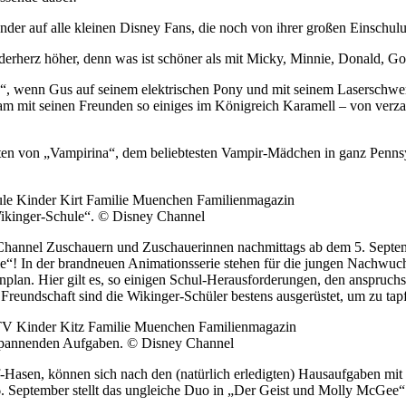
er auf alle kleinen Disney Fans, die noch von ihrer großen Einschul
erherz höher, denn was ist schöner als mit Micky, Minnie, Donald, Go
!“, wenn Gus auf seinem elektrischen Pony und mit seinem Laserschwer
nsam mit seinen Freunden so einiges im Königreich Karamell – von ver
en von „Vampirina“, dem beliebtesten Vampir-Mädchen in ganz Pennsyl
Wikinger-Schule“. © Disney Channel
 Channel Zuschauern und Zuschauerinnen nachmittags ab dem 5. Septe
e“! In der brandneuen Animationsserie stehen für die jungen Nachwuch
plan. Hier gilt es, so einigen Schul-Herausforderungen, den anspruch
reundschaft sind die Wikinger-Schüler bestens ausgerüstet, um zu tap
r spannenden Aufgaben. © Disney Channel
-Hasen, können sich nach den (natürlich erledigten) Hausaufgaben mit
6. September stellt das ungleiche Duo in „Der Geist und Molly McGee