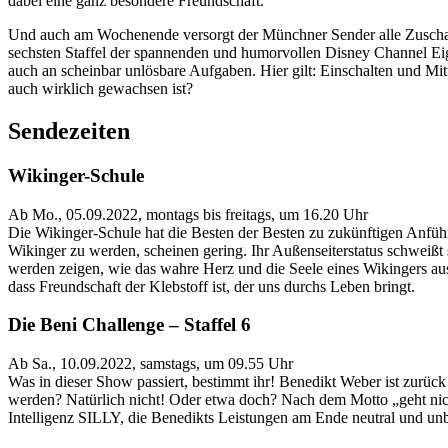
dabei eine ganz besondere Freundschaft.
Und auch am Wochenende versorgt der Münchner Sender alle Zuschaue
sechsten Staffel der spannenden und humorvollen Disney Channel Eig
auch an scheinbar unlösbare Aufgaben. Hier gilt: Einschalten und Mi
auch wirklich gewachsen ist?
Sendezeiten
Wikinger-Schule
Ab Mo., 05.09.2022, montags bis freitags, um 16.20 Uhr
Die Wikinger-Schule hat die Besten der Besten zu zukünftigen Anführ
Wikinger zu werden, scheinen gering. Ihr Außenseiterstatus schweißt 
werden zeigen, wie das wahre Herz und die Seele eines Wikingers ausse
dass Freundschaft der Klebstoff ist, der uns durchs Leben bringt.
Die Beni Challenge – Staffel 6
Ab Sa., 10.09.2022, samstags, um 09.55 Uhr
Was in dieser Show passiert, bestimmt ihr! Benedikt Weber ist zurück
werden? Natürlich nicht! Oder etwa doch? Nach dem Motto „geht nicht
Intelligenz SILLY, die Benedikts Leistungen am Ende neutral und un