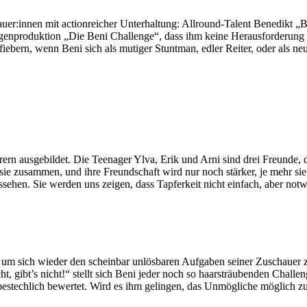
r:innen mit actionreicher Unterhaltung: Allround-Talent Benedikt „
enproduktion „Die Beni Challenge“, dass ihm keine Herausforderung zu 
tfiebern, wenn Beni sich als mutiger Stuntman, edler Reiter, oder als 
ern ausgebildet. Die Teenager Ylva, Erik und Arni sind drei Freunde,
sie zusammen, und ihre Freundschaft wird nur noch stärker, je mehr si
hen. Sie werden uns zeigen, dass Tapferkeit nicht einfach, aber notwen
 um sich wieder den scheinbar unlösbaren Aufgaben seiner Zuschauer zu
, gibt’s nicht!“ stellt sich Beni jeder noch so haarsträubenden Chal
bestechlich bewertet. Wird es ihm gelingen, das Unmögliche möglich z