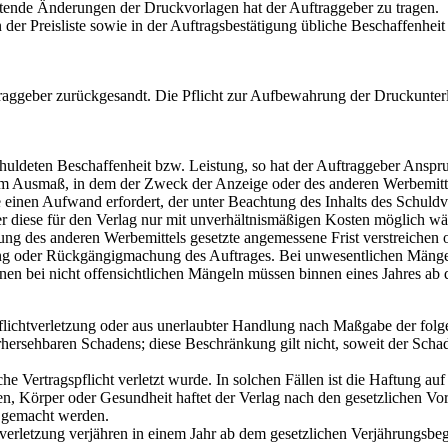
tende Änderungen der Druckvorlagen hat der Auftraggeber zu tragen.
in der Preisliste sowie in der Auftragsbestätigung übliche Beschaffenh
ggeber zurückgesandt. Die Pflicht zur Aufbewahrung der Druckunterla
eschuldeten Beschaffenheit bzw. Leistung, so hat der Auftraggeber Ans
em Ausmaß, in dem der Zweck der Anzeige oder des anderen Werbemittel
e einen Aufwand erfordert, der unter Beachtung des Inhalts des Schuld
er diese für den Verlag nur mit unverhältnismäßigen Kosten möglich wä
hung des anderen Werbemittels gesetzte angemessene Frist verstreichen o
ung oder Rückgängigmachung des Auftrages. Bei unwesentlichen Mängel
en bei nicht offensichtlichen Mängeln müssen binnen eines Jahres ab
 Pflichtverletzung oder aus unerlaubter Handlung nach Maßgabe der fol
rsehbaren Schadens; diese Beschränkung gilt nicht, soweit der Schaden
iche Vertragspflicht verletzt wurde. In solchen Fällen ist die Haftung
, Körper oder Gesundheit haftet der Verlag nach den gesetzlichen Vors
d gemacht werden.
tverletzung verjähren in einem Jahr ab dem gesetzlichen Verjährungsbegi