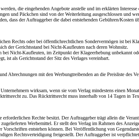
 werden, die eingehenden Angebote anstelle und im erklärten Interesse
ungen und Päckchen sind von der Weiterleitung ausgeschlossen und 
rden, dass der Auftraggeber die dabei entstehenden Gebühren/Kosten ü
lichen Rechts oder bei öffentlichrechtlichen Sondervermögen ist bei Kl
ich der Gerichtsstand bei Nicht-Kaufleuten nach deren Wohnsitz.
h bei Nicht-Kaufleuten, im Zeitpunkt der Klageerhebung unbekannt ode
 ist als Gerichtsstand der Sitz des Verlages vereinbart.
 und Abrechnungen mit den Werbungtreibenden an die Preisliste des Ver
er Unternehmern wirksam, wenn sie vom Verlag mindestens einen Monat
trittsrecht zu. Das Rücktrittsrecht muss innerhalb von 14 Tagen in Tex
 erforderlichen Rechte besitzt. Der Auftraggeber trägt allein die Verant
r zugelieferten Werbemittel. Er stellt den Verlag im Rahmen des Anzeige
er Vorschriften entstehen können. Bei Veröffentlichung von Gegendar
digen Rechtsverteidigung freigestellt. Der Auftraggeber ist verpflich