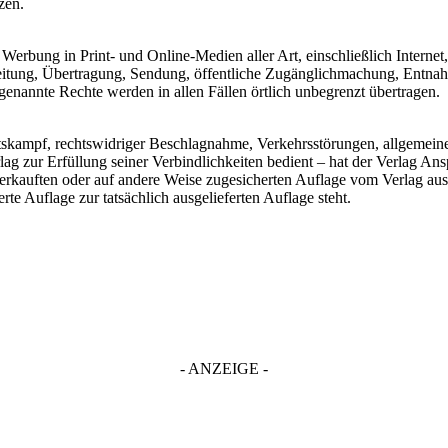
zen.
Werbung in Print- und Online-Medien aller Art, einschließlich Internet
reitung, Übertragung, Sendung, öffentliche Zugänglichmachung, Entnah
nannte Rechte werden in allen Fällen örtlich unbegrenzt übertragen.
eitskampf, rechtswidriger Beschlagnahme, Verkehrsstörungen, allgemei
rlag zur Erfüllung seiner Verbindlichkeiten bedient – hat der Verlag A
verkauften oder auf andere Weise zugesicherten Auflage vom Verlag ausg
te Auflage zur tatsächlich ausgelieferten Auflage steht.
- ANZEIGE -