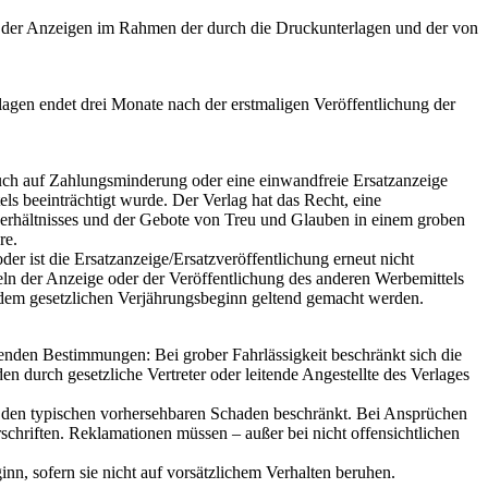
eit der Anzeigen im Rahmen der durch die Druckunterlagen und der von
gen endet drei Monate nach der erstmaligen Veröffentlichung der
pruch auf Zahlungsminderung oder eine einwandfreie Ersatzanzeige
s beeinträchtigt wurde. Der Verlag hat das Recht, eine
verhältnisses und der Gebote von Treu und Glauben in einem groben
re.
der ist die Ersatzanzeige/Ersatzveröffentlichung erneut nicht
n der Anzeige oder der Veröffentlichung des anderen Werbemittels
 dem gesetzlichen Verjährungsbeginn geltend gemacht werden.
genden Bestimmungen: Bei grober Fahrlässigkeit beschränkt sich die
 durch gesetzliche Vertreter oder leitende Angestellte des Verlages
 auf den typischen vorhersehbaren Schaden beschränkt. Bei Ansprüchen
chriften. Reklamationen müssen – außer bei nicht offensichtlichen
nn, sofern sie nicht auf vorsätzlichem Verhalten beruhen.