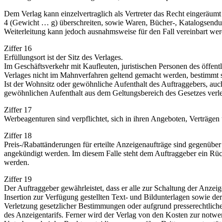
Dem Verlag kann einzelvertraglich als Vertreter das Recht eingeräumt
4 (Gewicht … g) überschreiten, sowie Waren, Bücher-, Katalogsend
Weiterleitung kann jedoch ausnahmsweise für den Fall vereinbart we
Ziffer 16
Erfüllungsort ist der Sitz des Verlages.
Im Geschäftsverkehr mit Kaufleuten, juristischen Personen des öffent
Verlages nicht im Mahnverfahren geltend gemacht werden, bestimmt s
Ist der Wohnsitz oder gewöhnliche Aufenthalt des Auftraggebers, auc
gewöhnlichen Aufenthalt aus dem Geltungsbereich des Gesetzes verlegt,
Ziffer 17
Werbeagenturen sind verpflichtet, sich in ihren Angeboten, Verträgen
Ziffer 18
Preis-/Rabattänderungen für erteilte Anzeigenaufträge sind gegenüb
angekündigt werden. Im diesem Falle steht dem Auftraggeber ein Rück
werden.
Ziffer 19
Der Auftraggeber gewährleistet, dass er alle zur Schaltung der Anzeige
Insertion zur Verfügung gestellten Text- und Bildunterlagen sowie de
Verletzung gesetzlicher Bestimmungen oder aufgrund presserechtlich
des Anzeigentarifs. Ferner wird der Verlag von den Kosten zur notwen