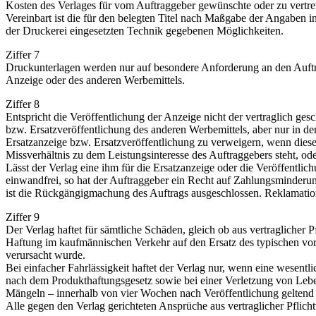
Kosten des Verlages für vom Auftraggeber gewünschte oder zu vertre
Vereinbart ist die für den belegten Titel nach Maßgabe der Angaben 
der Druckerei eingesetzten Technik gegebenen Möglichkeiten.
Ziffer 7
Druckunterlagen werden nur auf besondere Anforderung an den Auftra
Anzeige oder des anderen Werbemittels.
Ziffer 8
Entspricht die Veröffentlichung der Anzeige nicht der vertraglich g
bzw. Ersatzveröffentlichung des anderen Werbemittels, aber nur in d
Ersatzanzeige bzw. Ersatzveröffentlichung zu verweigern, wenn dies
Missverhältnis zu dem Leistungsinteresse des Auftraggebers steht, od
Lässt der Verlag eine ihm für die Ersatzanzeige oder die Veröffentlic
einwandfrei, so hat der Auftraggeber ein Recht auf Zahlungsminder
ist die Rückgängigmachung des Auftrags ausgeschlossen. Reklamation
Ziffer 9
Der Verlag haftet für sämtliche Schäden, gleich ob aus vertraglicher
Haftung im kaufmännischen Verkehr auf den Ersatz des typischen vorhe
verursacht wurde.
Bei einfacher Fahrlässigkeit haftet der Verlag nur, wenn eine wesentl
nach dem Produkthaftungsgesetz sowie bei einer Verletzung von Leben
Mängeln – innerhalb von vier Wochen nach Veröffentlichung gelten
Alle gegen den Verlag gerichteten Ansprüche aus vertraglicher Pflich