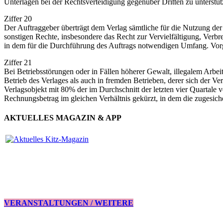
Unterlagen bei der Rechtsverteidigung gegenüber Dritten zu unterstüt
Ziffer 20
Der Auftraggeber überträgt dem Verlag sämtliche für die Nutzung der 
sonstigen Rechte, insbesondere das Recht zur Vervielfältigung, Verb
in dem für die Durchführung des Auftrags notwendigen Umfang. Vorge
Ziffer 21
Bei Betriebsstörungen oder in Fällen höherer Gewalt, illegalem Arb
Betrieb des Verlages als auch in fremden Betrieben, derer sich der Ve
Verlagsobjekt mit 80% der im Durchschnitt der letzten vier Quartale 
Rechnungsbetrag im gleichen Verhältnis gekürzt, in dem die zugesicher
AKTUELLES MAGAZIN & APP
VERANSTALTUNGEN / WEITERE