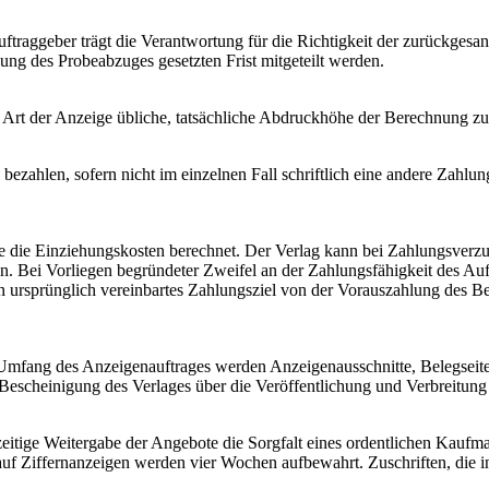
traggeber trägt die Verantwortung für die Richtigkeit der zurückgesan
ung des Probeabzuges gesetzten Frist mitgeteilt werden.
 Art der Anzeige übliche, tatsächliche Abdruckhöhe der Berechnung zu
u bezahlen, sofern nicht im einzelnen Fall schriftlich eine andere Zahlu
die Einziehungskosten berechnet. Der Verlag kann bei Zahlungsverzug
n. Bei Vorliegen begründeter Zweifel an der Zahlungsfähigkeit des Auft
n ursprünglich vereinbartes Zahlungsziel von der Vorauszahlung des 
 Umfang des Anzeigenauftrages werden Anzeigenausschnitte, Belegseite
he Bescheinigung des Verlages über die Veröffentlichung und Verbreitung
eitige Weitergabe der Angebote die Sorgfalt eines ordentlichen Kaufma
 Ziffernanzeigen werden vier Wochen aufbewahrt. Zuschriften, die in d