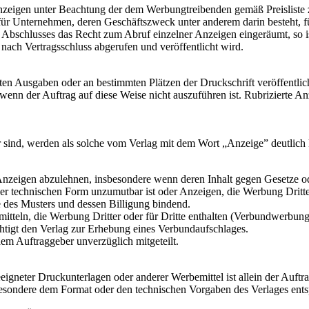
 Anzeigen unter Beachtung der dem Werbungtreibenden gemäß Preisliste
 für Unternehmen, deren Geschäftszweck unter anderem darin besteht, 
bschlusses das Recht zum Abruf einzelner Anzeigen eingeräumt, so ist 
 nach Vertragsschluss abgerufen und veröffentlicht wird.
n Ausgaben oder an bestimmten Plätzen der Druckschrift veröffentlich
enn der Auftrag auf diese Weise nicht auszuführen ist. Rubrizierte An
r sind, werden als solche vom Verlag mit dem Wort „Anzeige” deutlich
 Anzeigen abzulehnen, insbesondere wenn deren Inhalt gegen Gesetze o
der technischen Form unzumutbar ist oder Anzeigen, die Werbung Dritter 
e des Musters und dessen Billigung bindend.
teln, die Werbung Dritter oder für Dritte enthalten (Verbundwerbung)
htigt den Verlag zur Erhebung eines Verbundaufschlages.
em Auftraggeber unverzüglich mitgeteilt.
eigneter Druckunterlagen oder anderer Werbemittel ist allein der Auftr
esondere dem Format oder den technischen Vorgaben des Verlages ents