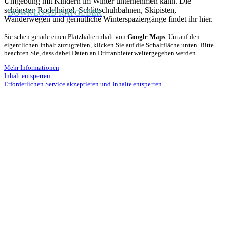
Umgebung mit Kindern im Winter unternehmen kann. Die
schönsten Rodelhügel, Schlittschuhbahnen, Skipisten,
DOWNLOAD RATGEBER
Wanderwegen und gemütliche Winterspaziergänge findet ihr hier.
Sie sehen gerade einen Platzhalterinhalt von
Google Maps
. Um auf den
eigentlichen Inhalt zuzugreifen, klicken Sie auf die Schaltfläche unten. Bitte
beachten Sie, dass dabei Daten an Drittanbieter weitergegeben werden.
Mehr Informationen
Inhalt entsperren
Erforderlichen Service akzeptieren und Inhalte entsperren