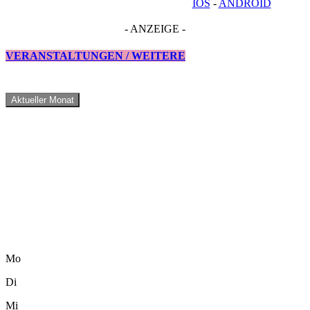
IOS
-
ANDROID
- ANZEIGE -
VERANSTALTUNGEN / WEITERE
Aktueller Monat
Mo
Di
Mi