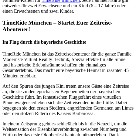
Familien-Karten für
TimeRide München
. Jede Familien-Karte gilt
entweder für zwei Erwachsene und ein Kind (6 – 17 Jahre) oder
einen Erwachsenen und zwei Kinder.
TimeRide München – Startet Euer Zeitreise-
Abenteuer!
Im Flug durch die bayerische Geschichte
TimeRide München ist das Zeitreiseabenteuer für die ganze Familie.
Modernste Virtual-Reality-Technik, Spezialeffekte für alle Sinne
und historische Erlebnisräume schaffen ein einmaliges
Gesamterlebnis. Das macht eure bayerische Heimat in rasanten 45
Minuten erlebbar.
Auf den Spuren des jungen Kini treten unsere Gäste eine Zeitreise
an, die sie zu den epochalsten Begebenheiten der bayerischen
Geschichte führt. Im fantastischen Fluggefährt eines virtuellen
Pfauenwagens erheben sich die Zeitreisenden in die Lüfte. Dabei
begegnen sie den ersten Siedlern, angreifenden Germanen am Limes
oder den stolzen Rittern des Kaisers Barbarossa.
In einem Zeitsprung geht es schließlich bis in die Neuzeit, um die
Weltsensation der Eisenbahnverbindung zwischen Nürnberg und
Fürth oder das erste Oktoberfest hautnah mitzuerleben. Dank