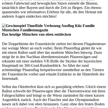
echtem Fahrtwind und beweglichen Sitzen entsteht die Illusion,
tatsächlich über Bayern und durch die Zeit zu fliegen. Ein ebenso
spannendes wie informatives Erlebnis für alle, die ihre Heimat mit
anderen Augen entdecken möchten!
Das heutige München von oben entdecken
Die Doppeltürme der Frauenkirche ziehen bei diesem Flugabenteuer
nur wenige Meter an euch vorbei. Beim Pfauenflug gleitet ihr wie
mit einem Ballon sanft über das moderne München hinweg. Dazu
steigt ihr in den Nachbau überdimensionaler Pfauenwägen und
erkundet mit einer mobilen VR-Brille die Skyline der bayerischen
Hauptstadt im 360-Grad-Rundumblick. So führt der rund
achtminütige Pfauenflug beispielsweise unmittelbar an den Türmen
der Frauenkirche vorbei und erlaubt Einblicke in die Hinterhöfe der
Innenstadt.
Selbst das Oktoberfest lässt sich so ganzjährig erleben: Gleich einem
Ballon schwebt der Pfauenwagen über die Theresienwiese mit ihren
Fahrgeschäften und bringt so die Wiesn zumindest für einen kurzen
Augenblick zurück. Auch der Flaucher und das Olympiastadion
lassen sich dabei von oben bestaunen. Ganz ohne den festen Boden