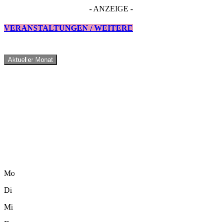
- ANZEIGE -
VERANSTALTUNGEN / WEITERE
Aktueller Monat
Mo
Di
Mi