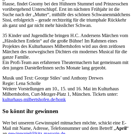
Hause, findet Gnomy bei den Hühnern Stummel und Prinzesschen
vorübergehend Unterschlupf. Erst im nächsten Frühjahr ist die
Suche nach der „Mutter“, mithilfe des schönen Schwanenmädchens
Sissi, erfolgreich – gerade rechtzeitig für die triumphale Rückkehr
als ganz und gar nicht mehr hässlicher Schwan.
35 Kinder und Jugendliche bringen H.C. Andersens Märchen vom
„Hässlichen Entlein“ auf die große Bühne! Im Rahmen eines
Projektes des Kulturhauses Milbertshofen wird aus dem zeitlosen
Märchen des norwegischen Dichters ein modernes Musical für die
ganze Familie.
Ein Profi-Team aus erfahrenen Theatermachern hat gemeinsam mit
den jungen DarstellerInnen sechs Monate lang geprobt.
Musik und Text: George Stiles’ und Anthony Drewes
Regie: Lena Scholle
Weitere Vorstellungen am 10., 15. und 16. Mai im Kulturhaus
Milbertshofen, Curt-Mezger-Platz 1, München. Tickets unter:
kulturhaus-milbertshofen.de/honk
So könnt ihr gewinnen
Wer bei unserem Gewinnspiel mitmachen möchte, schickt eine E-
Mail mit Name, Adresse, Telefonnummer und dem Betreff „
April
“
an
gewinnspiel@kitz-magazin.de
.