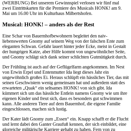
(WERBUNG) Bei unserem Gewinnspiel verlosen wir fünf mal
zwei Eintrittskarten für die Premiere des Musicals HONK! am 9.
Mai um 16.00 Uhr im Kulturhaus Milbertshofen.
Musical: HONK! – anders als der Rest
Eine Schar von Bauernhofbewohnern begleitet den naiv-
liebenswerten Gnomy auf seinem Weg von der falschen Ente zum
eleganten Schwan. Gefahr lauert hinter jeder Ecke, meist in Gestalt
der hungrigen Katze, aber Hilfe kommt von ungewöhnlicher Seite,
und Gnomy schlägt sich dank seiner schlichten Gutmütigkeit durch.
Der Frühling ist auch auf der Geflügelfarm angekommen. Im Nest
von Erwin Erpel und Entenmutter Ida liegt dieses Jahr ein
ungewöhnlich großes Ei. Heraus schlüpft ein hässliches Tier, das mit
seinen Geschwistern wenig gemeinsam hat und außerdem statt des
erwarteten „Quak“ ein seltsames HONK! von sich gibt. Ida
kümmert sich um das hässliche Entlein namens Gnomy wie um ihre
eigenen Kinder und freut sich, dass es besonders gut schwimmen
kann. Alle anderen Tiere auf dem Bauernhof, die eigene Familie
eingeschlossen, machen sich lustig.
Der Kater lädt Gnomy zum „Essen“ ein. Knapp schafft er die Flucht
und lernt dabei den Ganter Graufuß kennen, der sich einbildet, eine
glorreiche militärische Karriere gehabt zu haben. Fern von zu