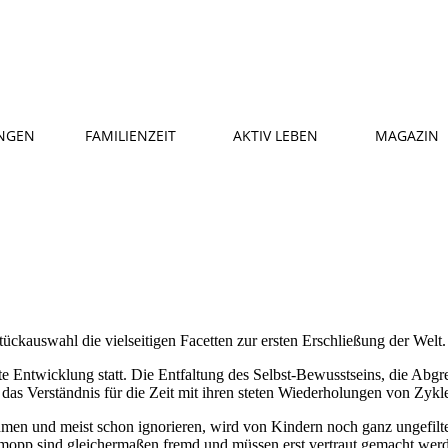
NGEN
FAMILIENZEIT
AKTIV LEBEN
MAGAZIN
kauswahl die vielseitigen Facetten zur ersten Erschließung der Welt.
e Entwicklung statt. Die Entfaltung des Selbst-Bewusstseins, die Abg
s Verständnis für die Zeit mit ihren steten Wiederholungen von Zykle
men und meist schon ignorieren, wird von Kindern noch ganz ungefilter
mopp sind gleichermaßen fremd und müssen erst vertraut gemacht wer