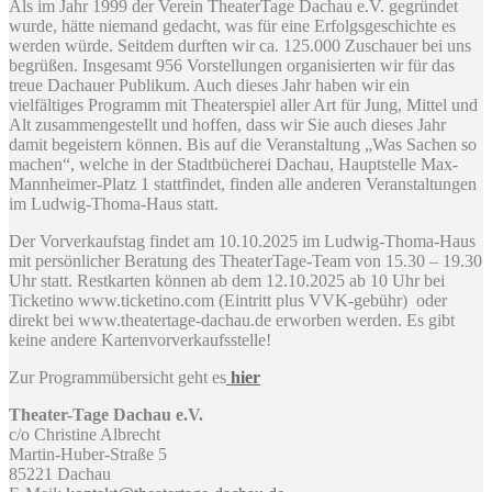
Als im Jahr 1999 der Verein TheaterTage Dachau e.V. gegründet
wurde, hätte niemand gedacht, was für eine Erfolgsgeschichte es
werden würde. Seitdem durften wir ca. 125.000 Zuschauer bei uns
begrüßen. Insgesamt 956 Vorstellungen organisierten wir für das
treue Dachauer Publikum. Auch dieses Jahr haben wir ein
vielfältiges Programm mit Theaterspiel aller Art für Jung, Mittel und
Alt zusammengestellt und hoffen, dass wir Sie auch dieses Jahr
damit begeistern können. Bis auf die Veranstaltung „Was Sachen so
machen“, welche in der Stadtbücherei Dachau, Hauptstelle Max-
Mannheimer-Platz 1 stattfindet, finden alle anderen Veranstaltungen
im Ludwig-Thoma-Haus statt.
Der Vorverkaufstag findet am 10.10.2025 im Ludwig-Thoma-Haus
mit persönlicher Beratung des TheaterTage-Team von 15.30 – 19.30
Uhr statt. Restkarten können ab dem 12.10.2025 ab 10 Uhr bei
Ticketino www.ticketino.com (Eintritt plus VVK-gebühr) oder
direkt bei www.theatertage-dachau.de erworben werden. Es gibt
keine andere Kartenvorverkaufsstelle!
Zur Programmübersicht geht es
hier
Theater-Tage Dachau e.V.
c/o Christine Albrecht
Martin-Huber-Straße 5
85221 Dachau