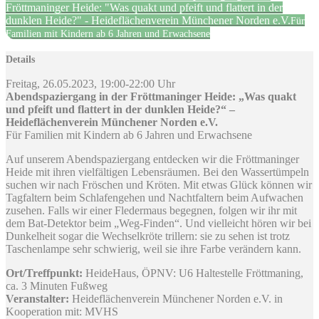
Fröttmaninger Heide: "Was quakt und pfeift und flattert in der
dunklen Heide?" - Heideflächenverein Münchener Norden e.V.
Für
Familien mit Kindern ab 6 Jahren und Erwachsene
Details
Freitag, 26.05.2023, 19:00-22:00 Uhr
Abendspaziergang in der Fröttmaninger Heide: „Was quakt
und pfeift und flattert in der dunklen Heide?“ –
Heideflächenverein Münchener Norden e.V.
Für Familien mit Kindern ab 6 Jahren und Erwachsene
Auf unserem Abendspaziergang entdecken wir die Fröttmaninger
Heide mit ihren vielfältigen Lebensräumen. Bei den Wassertümpeln
suchen wir nach Fröschen und Kröten. Mit etwas Glück können wir
Tagfaltern beim Schlafengehen und Nachtfaltern beim Aufwachen
zusehen. Falls wir einer Fledermaus begegnen, folgen wir ihr mit
dem Bat-Detektor beim „Weg-Finden“. Und vielleicht hören wir bei
Dunkelheit sogar die Wechselkröte trillern: sie zu sehen ist trotz
Taschenlampe sehr schwierig, weil sie ihre Farbe verändern kann.
Ort/Treffpunkt:
HeideHaus, ÖPNV: U6 Haltestelle Fröttmaning,
ca. 3 Minuten Fußweg
Veranstalter:
Heideflächenverein Münchener Norden e.V. in
Kooperation mit: MVHS