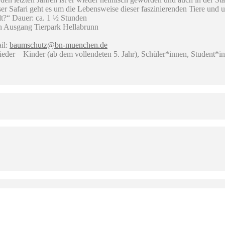
er Safari geht es um die Lebensweise dieser faszinierenden Tiere und u
t?“ Dauer: ca. 1 ½ Stunden
n Ausgang Tierpark Hellabrunn
il:
baumschutz@bn-muenchen.de
ieder – Kinder (ab dem vollendeten 5. Jahr), Schüler*innen, Student*i