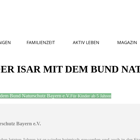
NGEN
FAMILIENZEIT
AKTIV LEBEN
MAGAZIN
DER ISAR MIT DEM BUND N
it dem Bund Naturschutz Bayern e.V.
Für Kinder ab 5 Jahren
rschutz Bayern e.V.
In den letzten Jahren ist er wieder heimisch geworden und auch in de