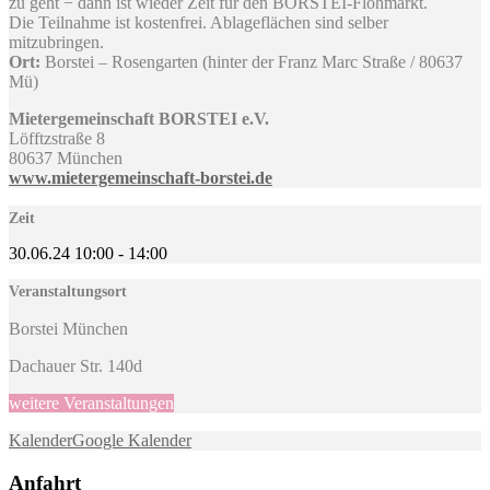
zu geht − dann ist wieder Zeit für den BORSTEI-Flohmarkt.
Die Teilnahme ist kostenfrei. Ablageflächen sind selber
mitzubringen.
Ort:
Borstei – Rosengarten (hinter der Franz Marc Straße / 80637
Mü)
Mietergemeinschaft BORSTEI e.V.
Löfftzstraße 8
80637 München
www.mietergemeinschaft-borstei.de
Zeit
30.06.24
10:00
-
14:00
Veranstaltungsort
Borstei München
Dachauer Str. 140d
weitere Veranstaltungen
Kalender
Google Kalender
Anfahrt