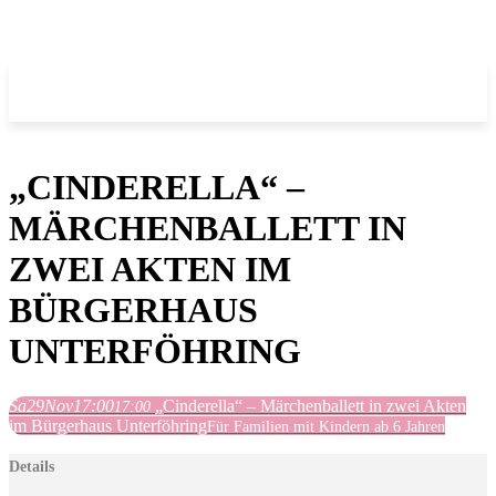
„CINDERELLA“ –
MÄRCHENBALLETT IN
ZWEI AKTEN IM
BÜRGERHAUS
UNTERFÖHRING
Sa
29
Nov
17:00
„Cinderella“ – Märchenballett in zwei Akten
17:00
im Bürgerhaus Unterföhring
Für Familien mit Kindern ab 6 Jahren
Details