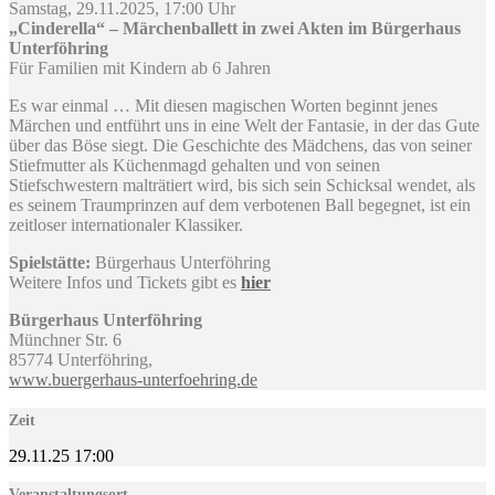
Samstag, 29.11.2025, 17:00 Uhr
„Cinderella“ – Märchenballett in zwei Akten im Bürgerhaus
Unterföhring
Für Familien mit Kindern ab 6 Jahren
Es war einmal … Mit diesen magischen Worten beginnt jenes
Märchen und entführt uns in eine Welt der Fantasie, in der das Gute
über das Böse siegt. Die Geschichte des Mädchens, das von seiner
Stiefmutter als Küchenmagd gehalten und von seinen
Stiefschwestern malträtiert wird, bis sich sein Schicksal wendet, als
es seinem Traumprinzen auf dem verbotenen Ball begegnet, ist ein
zeitloser internationaler Klassiker.
Spielstätte:
Bürgerhaus Unterföhring
Weitere Infos und Tickets gibt es
hier
Bürgerhaus Unterföhring
Münchner Str. 6
85774 Unterföhring,
www.buergerhaus-unterfoehring.de
Zeit
29.11.25
17:00
Veranstaltungsort