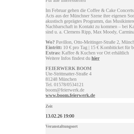
Für alle Interessierten
Im Februar gehen die Coffee & Cake Concerts
Acts aus der Münchner Szene ihre eigenen Son
akustisch geprägtes Programm, das Musikintere
Nachbarschaft in Kontakt zu kommen – bei Kaf
sind u. a. Clemens Ripp, Max Moody, Carmina
Wo?
Pavillon, Otto-Meitinger-Straße 2, Mün
Eintritt:
10 € pro Tag | 15 € Kombiticket für 
Extras:
Kaffee & Kuchen vor Ort erhältlich
Weitere Infos findest du
hier
FEIERWERK BOOM
Ute-Strittmatter-Straße 4
81248 München
Tel. 01578/0534121
boom@feierwerk.de
www.boom.feierwerk.de
Zeit
13.02.26
19:00
Veranstaltungsort