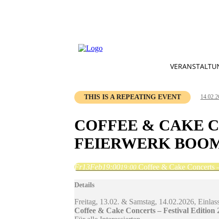
VERANSTALTU
THIS IS A REPEATING EVENT
14.02.2
COFFEE & CAKE CO
FEIERWERK BOOM 
Fr
13
Feb
19:00
Coffee & Cake Concerts – 
19:00
Details
Freitag, 13.02. & Samstag, 14.02.2026, Einlas
Coffee & Cake Concerts – Festival Edition 