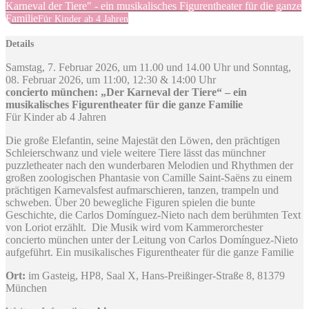
Karneval der Tiere" - ein musikalisches Figurentheater für die ganze
Familie
Für Kinder ab 4 Jahren
Details
Samstag, 7. Februar 2026, um 11.00 und 14.00 Uhr und Sonntag,
08. Februar 2026, um 11:00, 12:30 & 14:00 Uhr
concierto münchen: „Der Karneval der Tiere“ – ein
musikalisches Figurentheater für die ganze Familie
Für Kinder ab 4 Jahren
Die große Elefantin, seine Majestät den Löwen, den prächtigen
Schleierschwanz und viele weitere Tiere lässt das münchner
puzzletheater nach den wunderbaren Melodien und Rhythmen der
großen zoologischen Phantasie von Camille Saint-Saëns zu einem
prächtigen Karnevalsfest aufmarschieren, tanzen, trampeln und
schweben. Über 20 bewegliche Figuren spielen die bunte
Geschichte, die Carlos Domínguez-Nieto nach dem berühmten Text
von Loriot erzählt. Die Musik wird vom Kammerorchester
concierto münchen unter der Leitung von Carlos Domínguez-Nieto
aufgeführt. Ein musikalisches Figurentheater für die ganze Familie
Ort:
im Gasteig, HP8, Saal X, Hans-Preißinger-Straße 8, 81379
München