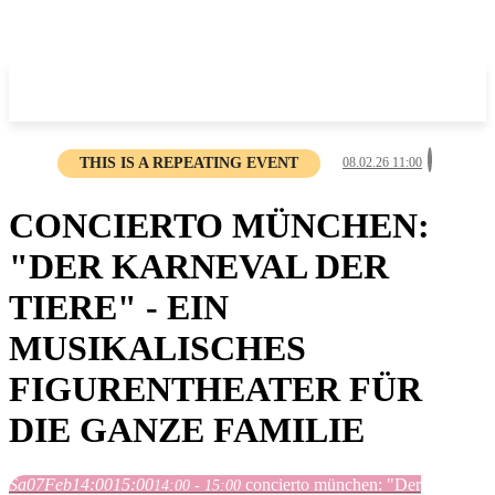
THIS IS A REPEATING EVENT
08.02.26 11:00
CONCIERTO MÜNCHEN:
"DER KARNEVAL DER
TIERE" - EIN
MUSIKALISCHES
FIGURENTHEATER FÜR
DIE GANZE FAMILIE
Sa
07
Feb
14:00
15:00
concierto münchen: "Der
14:00 - 15:00