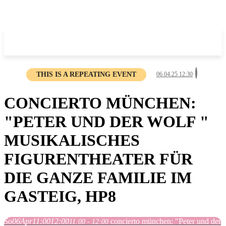
THIS IS A REPEATING EVENT
06.04.25 12:30
CONCIERTO MÜNCHEN:
"PETER UND DER WOLF "
MUSIKALISCHES
FIGURENTHEATER FÜR
DIE GANZE FAMILIE IM
GASTEIG, HP8
So
06
Apr
11:00
12:00
concierto münchen: "Peter und der
11:00 - 12:00