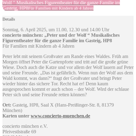
Wolf " Musikalisches Figurentheater für die ganze Familie im
Gasteig, HP8
Für Familien mit Kindern ab 4 Jahren
Details
Sonntag, 6. April 2025, um 11.00, 12.30 und 14.00 Uhr
concierto münchen: „Peter und der Wolf “ Musikalisches
Figurentheater für die ganze Familie im Gasteig, HP8
Für Familien mit Kindern ab 4 Jahren
Peter lebt mit seinem Großvater am Rande eines Waldes. Früh am
Morgen öffnet Peter die Gartenpforte und tritt auf die große grüne
Wiese. Doch auch die Katze und vor allem der Wolf lauern auf Peter
und seine Freunde. „Das ist gefährlich. Wenn nun der Wolf aus dem
Wald kommt, was dann?“ fragt der Großvater und bringt Peter
wieder hinter das sichere Tor. Recht hat er! Denn kaum
ausgesprochen kommt er auch schon – der Wolf. Wird der schlaue
Peter sich und seine Freunde retten können?
Ort:
Gasteig, HP8, Saal X (Hans-Preißinger-Str. 8, 81379
München)
Karten unter
www.concierto-muenchen.de
concierto münchen e.V.
Pfeivestlstraße 69