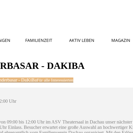
NGEN
FAMILIENZEIT
AKTIV LEBEN
MAGAZIN
RBASAR - DAKIBA
nderbasar - DaKiBa
Für alle Interessierten
12:00 Uhr
von 09:00 bis 12:00 Uhr im ASV Theatersaal in Dachau unser nächster
0 Uhr Einlass. Besucher erwartet eine große Auswahl an hochwertiger 
 ehrenamtlich vom Familienverein Dachau organisiert. Mit den Erlösen