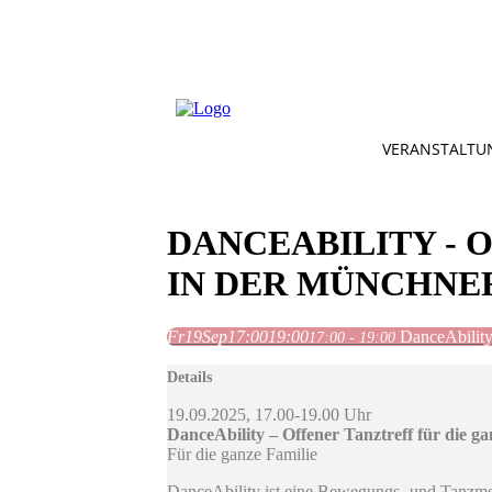
VERANSTALTU
DANCEABILITY - 
IN DER MÜNCHNE
Fr
19
Sep
17:00
19:00
DanceAbility
17:00 - 19:00
Details
19.09.2025, 17.00-19.00 Uhr
DanceAbility – Offener Tanztreff für die 
Für die ganze Familie
DanceAbility ist eine Bewegungs- und Tanzmet