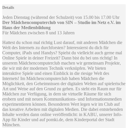
Details
Jeden Dienstag (während der Schulzeit) von 15.00 bis 17.00 Uhr
Der Mädchencomputerclub von SIN – Studio im Netz e.V. im
Haus der Medienbildung
Für Mädchen zwischen 8 und 13 Jahren
Hattest du schon mal richtig Lust darauf, mit anderen Mädchen die
Welt des Internets zu durchforsten? Interessierst du dich für
Computer, iPads und Handys? Spielst du vielleicht auch gerne mal
Online Spiele in deiner Freizeit? Dann bist du bei uns richtig! In
unserem Mädchencomputerclub machen wir gemeinsam Projekte,
die wir mit der modernen Technik verknüpfen. Wir bieten
interaktive Spiele und einen Einblick in die riesige Welt des
Internets! Im Mädchencomputerclub haben Mädchen die
Möglichkeit, den Geheimnissen der digitalen Welten auf spielerische
Art und Weise auf den Grund zu gehen. Es steht ein Raum nur für
Mädchen zur Verfügung, in dem sie virtuelle Räume für sich
erobern und mit neuen Kommunikations- und Informationsmedien
experimentieren können. Besonderen Wert legen wir im Club auf
das kreative Arbeiten mit digitalen Medien. Die dabei entstehenden
Inhalte werden dann online veröffentlicht: in KABU, unserer Info-
App für Kinder und auf pomki.de, dem Kinderportal der Stadt
München.