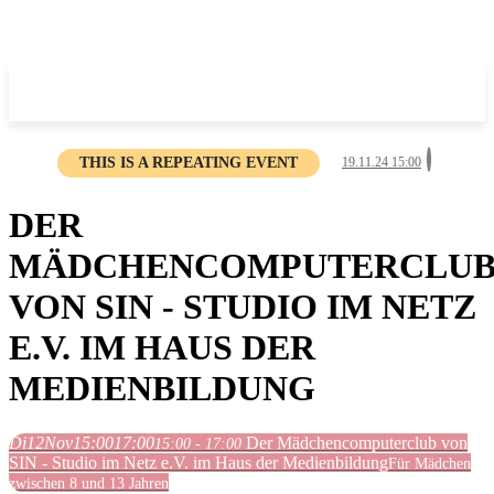
THIS IS A REPEATING EVENT
19.11.24 15:00
DER
MÄDCHENCOMPUTERCLU
VON SIN - STUDIO IM NETZ
E.V. IM HAUS DER
MEDIENBILDUNG
Di
12
Nov
15:00
17:00
Der Mädchencomputerclub von
15:00 - 17:00
SIN - Studio im Netz e.V. im Haus der Medienbildung
Für Mädchen
zwischen 8 und 13 Jahren