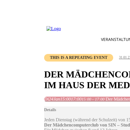
VERANSTALTU
THIS IS A REPEATING EVENT
31.01.2
DER MÄDCHENCOMP
IM HAUS DER ME
Di
24
Jan
15:00
17:00
Der Mädchenc
15:00 - 17:00
Details
Jeden Dienstag (während der Schulzeit) von 1
Der Mädchencomputerclub von SIN – Studi