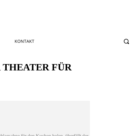
KONTAKT
 THEATER FÜR
hlagsahne für den Kuchen holen, überfällt der