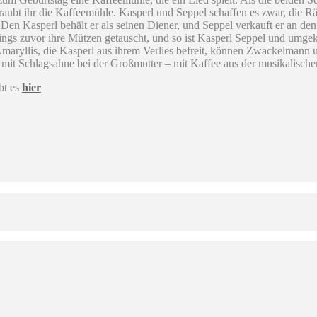
aubt ihr die Kaffeemühle. Kasperl und Seppel schaffen es zwar, die R
 Den Kasperl behält er als seinen Diener, und Seppel verkauft er an de
gs zuvor ihre Mützen getauscht, und so ist Kasperl Seppel und umgekeh
 Amaryllis, die Kasperl aus ihrem Verlies befreit, können Zwackelman
mit Schlagsahne bei der Großmutter – mit Kaffee aus der musikalisch
bt es
hier