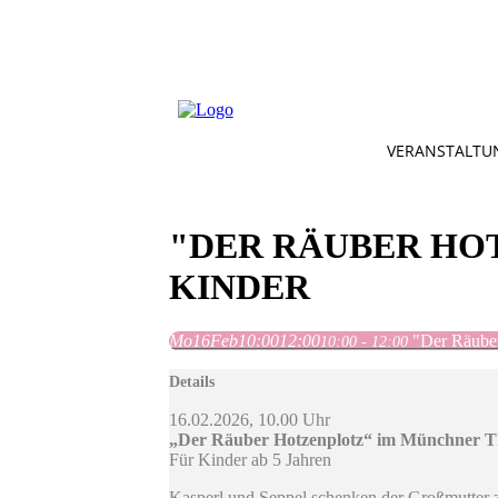
VERANSTALTU
"DER RÄUBER HO
KINDER
Mo
16
Feb
10:00
12:00
"Der Räuber
10:00 - 12:00
Details
16.02.2026, 10.00 Uhr
„Der Räuber Hotzenplotz“ im Münchner The
Für Kinder ab 5 Jahren
Kasperl und Seppel schenken der Großmutter zu