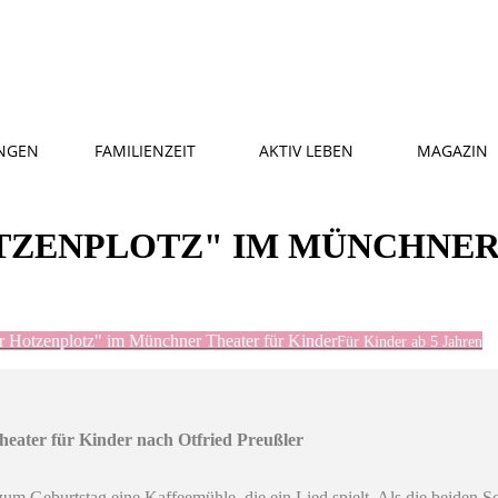
NGEN
FAMILIENZEIT
AKTIV LEBEN
MAGAZIN
TZENPLOTZ" IM MÜNCHNER
 Hotzenplotz" im Münchner Theater für Kinder
Für Kinder ab 5 Jahren
ater für Kinder nach Otfried Preußler
m Geburtstag eine Kaffeemühle, die ein Lied spielt. Als die beiden Sc