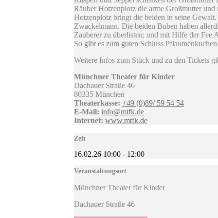
Räuber Hotzenplotz die arme Großmutter und r
Hotzenplotz bringt die beiden in seine Gewalt.
Zwackelmann. Die beiden Buben haben allerdin
Zauberer zu überlisten; und mit Hilfe der Fee
So gibt es zum guten Schluss Pflaumenkuchen 
Weitere Infos zum Stück und zu den Tickets gi
Münchner Theater für Kinder
Dachauer Straße 46
80335 München
Theaterkasse:
+49 (0)89/ 59 54 54
E-Mail:
info@mtfk.de
Internet:
www.mtfk.de
Zeit
16.02.26
10:00
-
12:00
Veranstaltungsort
Münchner Theater für Kinder
Dachauer Straße 46