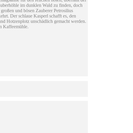
äuberhöhle im dunklen Wald zu finden, doch
n großen und bösen Zauberer Petrosilius
rt. Der schlaue Kasperl schafft es, den
n und Hotzenplotz unschädlich gemacht werden.
en Kaffeemühle.