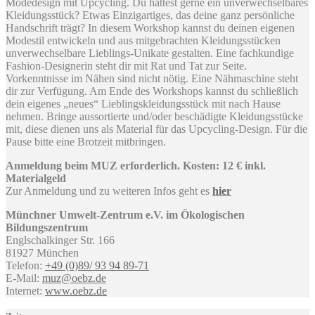
Modedesign mit Upcycling. Du hättest gerne ein unverwechselbares
Kleidungsstück? Etwas Einzigartiges, das deine ganz persönliche
Handschrift trägt? In diesem Workshop kannst du deinen eigenen
Modestil entwickeln und aus mitgebrachten Kleidungsstücken
unverwechselbare Lieblings-Unikate gestalten. Eine fachkundige
Fashion-Designerin steht dir mit Rat und Tat zur Seite.
Vorkenntnisse im Nähen sind nicht nötig. Eine Nähmaschine steht
dir zur Verfügung. Am Ende des Workshops kannst du schließlich
dein eigenes „neues“ Lieblingskleidungsstück mit nach Hause
nehmen. Bringe aussortierte und/oder beschädigte Kleidungsstücke
mit, diese dienen uns als Material für das Upcycling-Design. Für die
Pause bitte eine Brotzeit mitbringen.
Anmeldung beim MUZ erforderlich. Kosten: 12 € inkl.
Materialgeld
Zur Anmeldung und zu weiteren Infos geht es
hier
Münchner Umwelt-Zentrum e.V. im Ökologischen
Bildungszentrum
Englschalkinger Str. 166
81927 München
Telefon:
+49 (0)89/ 93 94 89-71
E-Mail:
muz@oebz.de
Internet:
www.oebz.de