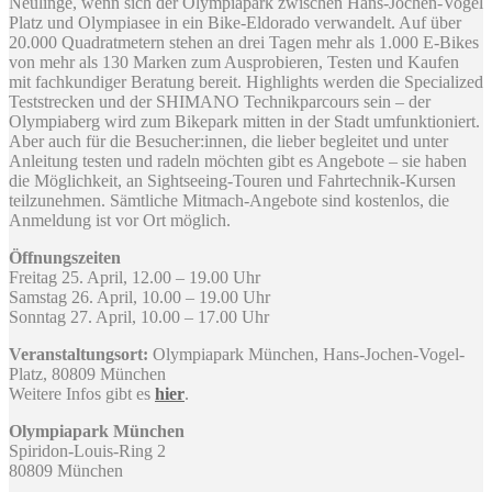
Neulinge, wenn sich der Olympiapark zwischen Hans-Jochen-Vogel
Platz und Olympiasee in ein Bike-Eldorado verwandelt. Auf über
20.000 Quadratmetern stehen an drei Tagen mehr als 1.000 E-Bikes
von mehr als 130 Marken zum Ausprobieren, Testen und Kaufen
mit fachkundiger Beratung bereit. Highlights werden die Specialized
Teststrecken und der SHIMANO Technikparcours sein – der
Olympiaberg wird zum Bikepark mitten in der Stadt umfunktioniert.
Aber auch für die Besucher:innen, die lieber begleitet und unter
Anleitung testen und radeln möchten gibt es Angebote – sie haben
die Möglichkeit, an Sightseeing-Touren und Fahrtechnik-Kursen
teilzunehmen. Sämtliche Mitmach-Angebote sind kostenlos, die
Anmeldung ist vor Ort möglich.
Öffnungszeiten
Freitag 25. April, 12.00 – 19.00 Uhr
Samstag 26. April, 10.00 – 19.00 Uhr
Sonntag 27. April, 10.00 – 17.00 Uhr
Veranstaltungsort:
Olympiapark München, Hans-Jochen-Vogel-
Platz, 80809 München
Weitere Infos gibt es
hier
.
Olympiapark München
Spiridon-Louis-Ring 2
80809 München