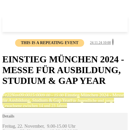
THIS IS A REPEATING EVENT
24.11.24 10:00
EINSTIEG MÜNCHEN 2024 -
MESSE FÜR AUSBILDUNG,
STUDIUM & GAP YEAR
Fr
22
Nov
09:00
15:00
Einstieg München 2024 - Messe
09:00 - 15:00
für Ausbildung, Studium & Gap Year
Für Jugendliche und junge
Erwachsene zwischen 14 und 23 Jahren
Details
Freitag, 22. November, 9.00-15.00 Uhr