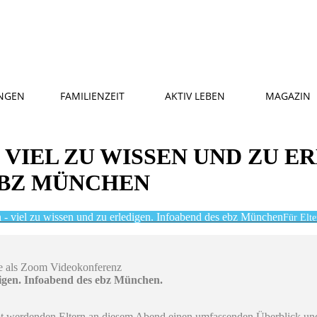
NGEN
FAMILIENZEIT
AKTIV LEBEN
MAGAZIN
 VIEL ZU WISSEN UND ZU E
EBZ MÜNCHEN
 - viel zu wissen und zu erledigen. Infoabend des ebz München
Für Elte
ne als Zoom Videokonferenz
digen. Infoabend des ebz München.
bt werdenden Eltern an diesem Abend einen umfassenden Überblick un