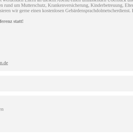
fen rund um Mutterschutz, Krankenversicherung, Kinderbetreuung, Eltern
ieren wir gerne einen kostenlosen Gebärdensprachdolmetscherdienst. B
erenz statt!
n.de
en