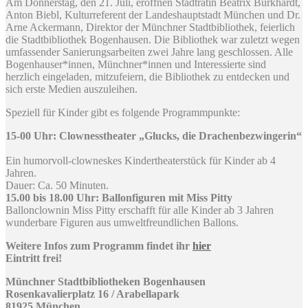
Am Donnerstag, den 21. Juli, eröffnen Stadträtin Beatrix Burkhardt,
Anton Biebl, Kulturreferent der Landeshauptstadt München und Dr.
Arne Ackermann, Direktor der Münchner Stadtbibliothek, feierlich
die Stadtbibliothek Bogenhausen. Die Bibliothek war zuletzt wegen
umfassender Sanierungsarbeiten zwei Jahre lang geschlossen. Alle
Bogenhauser*innen, Münchner*innen und Interessierte sind
herzlich eingeladen, mitzufeiern, die Bibliothek zu entdecken und
sich erste Medien auszuleihen.
Speziell für Kinder gibt es folgende Programmpunkte:
15-00 Uhr: Clownesstheater „Glucks, die Drachenbezwingerin“
Ein humorvoll-clowneskes Kindertheaterstück für Kinder ab 4
Jahren.
Dauer: Ca. 50 Minuten.
15.00 bis 18.00 Uhr: Ballonfiguren mit Miss Pitty
­
­Ballonclownin Miss Pitty erschafft für alle Kinder ab 3 Jahren
wunderbare Figuren aus umweltfreundlichen Ballons.
Weitere Infos zum Programm findet ihr
hier
Eintritt frei!
Münchner Stadtbibliotheken Bogenhausen
Rosenkavalierplatz 16 / Arabellapark
81925 München