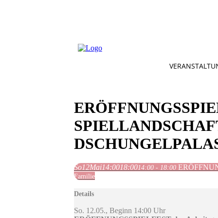
VERANSTALTU
ERÖFFNUNGSSPIE
SPIELLANDSCHAF
DSCHUNGELPALA
So
12
Mai
14:00
18:00
ERÖFFNUNGSS
14:00 - 18:00
Familie
Details
So. 12.05., Beginn 14:00 Uhr