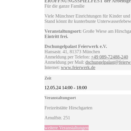
ERÖFFNUNGSSPIELFEST der Arbeitsgemeins
Für die ganze Familie
Viele Münchner Einrichtungen für Kinder und 
Stand könnt ihr kunterbunte Unterwasserlebewe
Veranstaltungsort:
Große Wiese am Hirschgar
Eintritt frei.
Dschungelpalast Feierwerk e.V.
Hansastr. 41, 81373 München
Anmeldung per Telefon:
+49 089-72488-240
Anmeldung per Mail:
dschungelpalast@feierw
Internet:
www.feierwerk.de
Zeit
12.05.24
14:00
-
18:00
Veranstaltungsort
Freizeitstätte Hirschgarten
Arnulfstr. 251
weitere Veranstaltungen