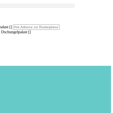
last []
Dschungelpalast []