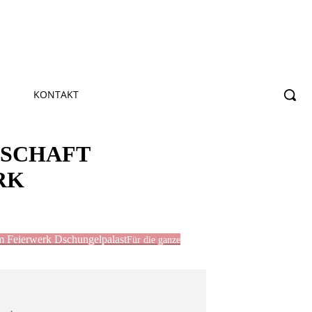
KONTAKT
NSCHAFT
RK
 Feierwerk Dschungelpalast
Für die ganze