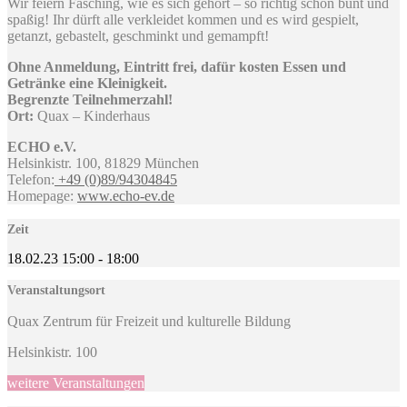
Wir feiern Fasching, wie es sich gehört – so richtig schön bunt und
spaßig! Ihr dürft alle verkleidet kommen und es wird gespielt,
getanzt, gebastelt, geschminkt und gemampft!
Ohne Anmeldung, Eintritt frei, dafür kosten Essen und
Getränke eine Kleinigkeit.
Begrenzte Teilnehmerzahl!
Ort:
Quax – Kinderhaus
ECHO e.V.
Helsinkistr. 100, 81829 München
Telefon:
+49 (0)89/94304845
Homepage:
www.echo-ev.de
Zeit
18.02.23
15:00
-
18:00
Veranstaltungsort
Quax Zentrum für Freizeit und kulturelle Bildung
Helsinkistr. 100
weitere Veranstaltungen