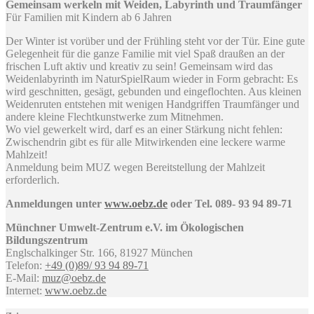
Gemeinsam werkeln mit Weiden, Labyrinth und Traumfänger
Für Familien mit Kindern ab 6 Jahren
Der Winter ist vorüber und der Frühling steht vor der Tür. Eine gute
Gelegenheit für die ganze Familie mit viel Spaß draußen an der
frischen Luft aktiv und kreativ zu sein! Gemeinsam wird das
Weidenlabyrinth im NaturSpielRaum wieder in Form gebracht: Es
wird geschnitten, gesägt, gebunden und eingeflochten. Aus kleinen
Weidenruten entstehen mit wenigen Handgriffen Traumfänger und
andere kleine Flechtkunstwerke zum Mitnehmen.
Wo viel gewerkelt wird, darf es an einer Stärkung nicht fehlen:
Zwischendrin gibt es für alle Mitwirkenden eine leckere warme
Mahlzeit!
Anmeldung beim MUZ wegen Bereitstellung der Mahlzeit
erforderlich.
Anmeldungen unter
www.oebz.de
oder Tel. 089- 93 94 89-71
Münchner Umwelt-Zentrum e.V. im Ökologischen
Bildungszentrum
Englschalkinger Str. 166, 81927 München
Telefon:
+49 (0)89/ 93 94 89-71
E-Mail:
muz@oebz.de
Internet:
www.oebz.de