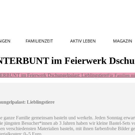
NGEN
FAMILIENZEIT
AKTIV LEBEN
MAGAZIN
UNT im Feierwerk Dschungelp
T im Feierwerk Dschungelpalast: Lieblingstiere
Für Familien mi
palast: Lieblingstiere
ie ganze Familie gemeinsam basteln und werkeln. Jeden Sonntag erwarte
e jüngsten Besucher*innen ab 3 Jahren haben wir kleine Bastel-Sets vo
 den verschiedensten Materialien basteln, mit ihnen farbenfrohe Bilder g
terialkosten: 0–5 Euro