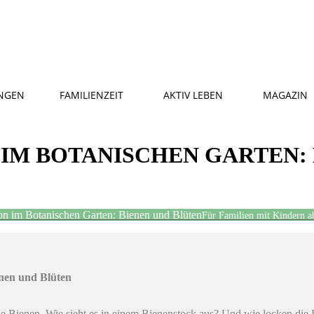
NGEN
FAMILIENZEIT
AKTIV LEBEN
MAGAZIN
IM BOTANISCHEN GARTEN:
on im Botanischen Garten: Bienen und Blüten
Für Familien mit Kindern a
enen und Blüten
ne Bienen. Wie sieht es in einem Bienenstock aus? Und wie locken die