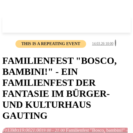
THIS IS A REPEATING EVENT
14.03.26 10:00
FAMILIENFEST "BOSCO,
BAMBINI!" - EIN
FAMILIENFEST DER
FANTASIE IM BÜRGER-
UND KULTURHAUS
GAUTING
Fr
13
Mrz
19:00
21:00
Familienfest "Bosco, bambini!" -
19:00 - 21:00