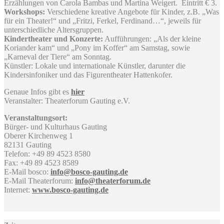
Erzählungen von Carola Bambas und Martina Weigert. ​ Eintritt € 3.
Workshops:
Verschiedene kreative Angebote für Kinder, z.B. „Was
für ein Theater!“ und „Fritzi, Ferkel, Ferdinand…“, jeweils für
unterschiedliche Altersgruppen.
Kindertheater und Konzerte:
Aufführungen: „Als der kleine
Koriander kam“ und „Pony im Koffer“ am Samstag, sowie
„Karneval der Tiere“ am Sonntag.
Künstler: Lokale und internationale Künstler, darunter die
Kindersinfoniker und das Figurentheater Hattenkofer.
Genaue Infos gibt es
hier
Veranstalter: Theaterforum Gauting e.V.
Veranstaltungsort:
Bürger- und Kulturhaus Gauting
Oberer Kirchenweg 1
82131 Gauting
Telefon: +49 89 4523 8580
Fax: +49 89 4523 8589
E-Mail bosco:
info@bosco-gauting.de
E-Mail Theaterforum:
info@theaterforum.de
Internet:
www.bosco-gauting.de