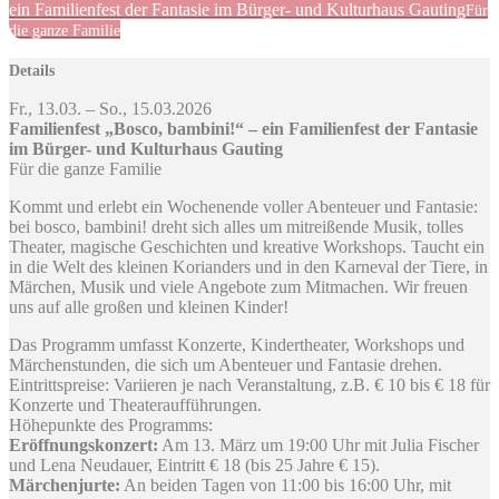
ein Familienfest der Fantasie im Bürger- und Kulturhaus Gauting
Für
die ganze Familie
Details
Fr., 13.03. – So., 15.03.2026
Familienfest „Bosco, bambini!“ – ein Familienfest der Fantasie
im Bürger- und Kulturhaus Gauting
Für die ganze Familie
Kommt und erlebt ein Wochenende voller Abenteuer und Fantasie:
bei bosco, bambini! dreht sich alles um mitreißende Musik, tolles
Theater, magische Geschichten und kreative Workshops. Taucht ein
in die Welt des kleinen Korianders und in den Karneval der Tiere, in
Märchen, Musik und viele Angebote zum Mitmachen. Wir freuen
uns auf alle großen und kleinen Kinder!
Das Programm umfasst Konzerte, Kindertheater, Workshops und
Märchenstunden, die sich um Abenteuer und Fantasie drehen.
Eintrittspreise: Variieren je nach Veranstaltung, z.B. € 10 bis € 18 für
Konzerte und Theateraufführungen.
Höhepunkte des Programms:
Eröffnungskonzert:
Am 13. März um 19:00 Uhr mit Julia Fischer
und Lena Neudauer, Eintritt € 18 (bis 25 Jahre € 15). ​
Märchenjurte:
An beiden Tagen von 11:00 bis 16:00 Uhr, mit