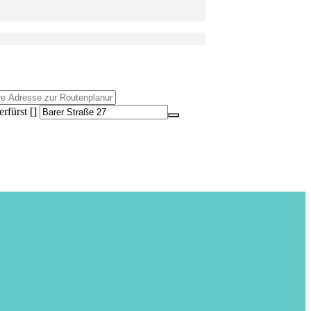
rfürst []