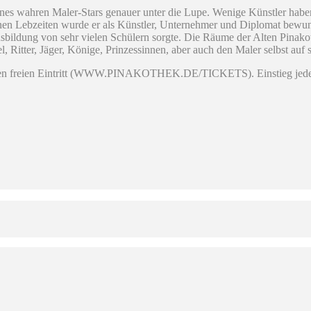
es wahren Maler-Stars genauer unter die Lupe. Wenige Künstler haben 
nen Lebzeiten wurde er als Künstler, Unternehmer und Diplomat bewun
usbildung von sehr vielen Schülern sorgte. Die Räume der Alten Pinak
, Ritter, Jäger, Könige, Prinzessinnen, aber auch den Maler selbst auf 
alten freien Eintritt (WWW.PINAKOTHEK.DE/TICKETS). Einstieg jeder