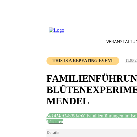
VERANSTALTU
THIS IS A REPEATING EVENT
11.06.2
FAMILIENFÜHRUN
BLÜTENEXPERIME
MENDEL
Sa
14
Mai
14:00
Familienführungen im Bo
14:00
12 Jahren
Details