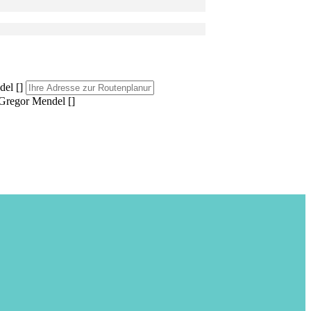
el []
Gregor Mendel []